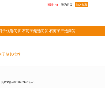
繁體中文
设为首页
加入收藏
河子优选问答
石河子甄选问答
石河子严选问答
河子站长推荐
：
闽ICP备2023020390号-75